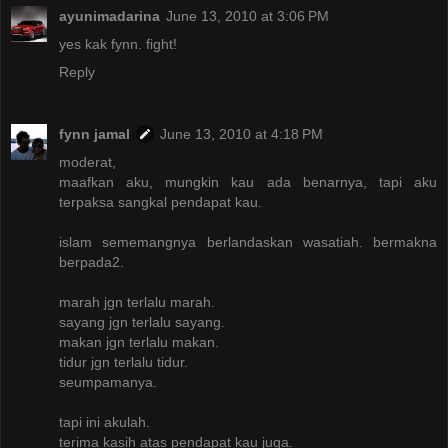
ayunimadarina
June 13, 2010 at 3:06 PM
yes kak fynn. fight!
Reply
fynn jamal
June 13, 2010 at 4:18 PM
moderat,
maafkan aku, mungkin kau ada benarnya, tapi aku
terpaksa sangkal pendapat kau.
islam sememangnya berlandaskan wasatiah. bermakna
berpada2.
marah jgn terlalu marah.
sayang jgn terlalu sayang.
makan jgn terlalu makan.
tidur jgn terlalu tidur.
seumpamanya.
tapi ini akulah.
terima kasih atas pendapat kau juga.