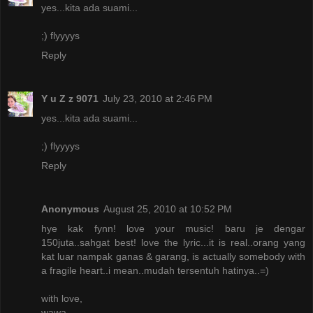
yes...kita ada suami...
;) flyyyys
Reply
Y u Z z 9071
July 23, 2010 at 2:46 PM
yes...kita ada suami...
;) flyyyys
Reply
Anonymous
August 25, 2010 at 10:52 PM
hye kak fynn! love your music! baru je dengar
150juta..sahgat best! love the lyric...it is real..orang yang
kat luar nampak ganas & garang, is actually somebody with
a fragile heart..i mean..mudah tersentuh hatinya..=)
with love,
wawa