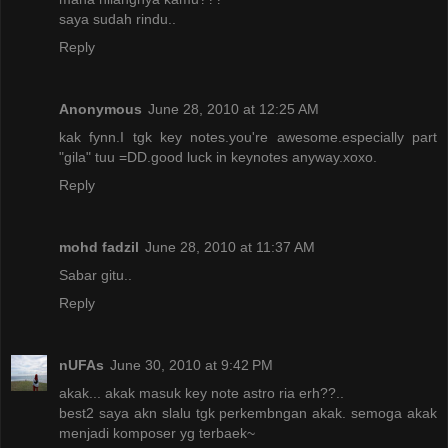
saya sudah rindu..
Reply
Anonymous
June 28, 2010 at 12:25 AM
kak fynn.I tgk key notes.you're awesome.especially part
"gila" tuu =DD.good luck in keynotes anyway.xoxo.
Reply
mohd fadzil
June 28, 2010 at 11:37 AM
Sabar gitu..
Reply
nUFAs
June 30, 2010 at 9:42 PM
akak... akak masuk key note astro ria erh??..
best2 saya akn slalu tgk perkembngan akak. semoga akak
menjadi komposer yg terbaek~