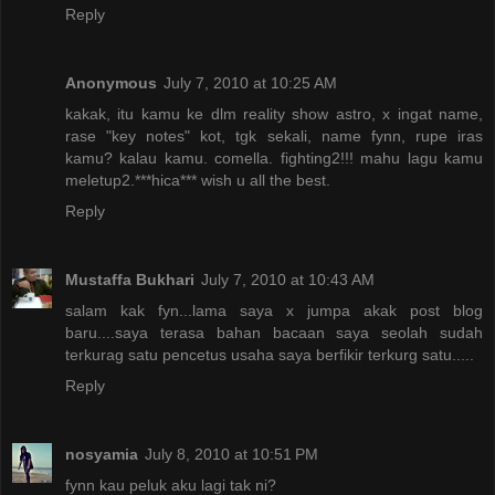
Reply
Anonymous
July 7, 2010 at 10:25 AM
kakak, itu kamu ke dlm reality show astro, x ingat name,
rase "key notes" kot, tgk sekali, name fynn, rupe iras
kamu? kalau kamu. comella. fighting2!!! mahu lagu kamu
meletup2.***hica*** wish u all the best.
Reply
Mustaffa Bukhari
July 7, 2010 at 10:43 AM
salam kak fyn...lama saya x jumpa akak post blog
baru....saya terasa bahan bacaan saya seolah sudah
terkurag satu pencetus usaha saya berfikir terkurg satu.....
Reply
nosyamia
July 8, 2010 at 10:51 PM
fynn kau peluk aku lagi tak ni?