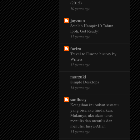
(2015)
10 years ago
jayzuan
Setelah Hampir 10 Tahun,
Ipoh, Get Ready!
11 years ago
fariza
Travel to Europe history by
Writers
12 years ago
marzuki
Simple Desktops
14 years ago
saniboey
Ketagihan ini bukan sesuatu
yang bisa aku hindarkan.
Makanya, aku akan terus
menulis dan menulis dan
menulis. Insya-Allah
15 years ago