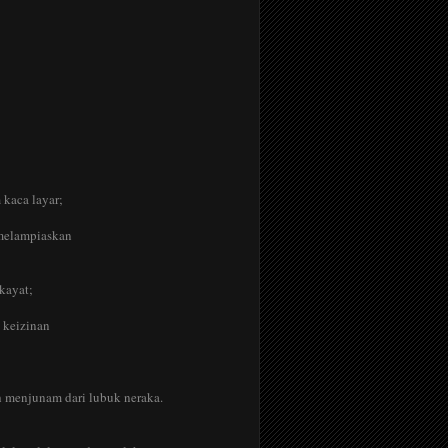
kaca layar;
 melampiaskan
kayat;
u keizinan
h menjunam dari lubuk neraka.