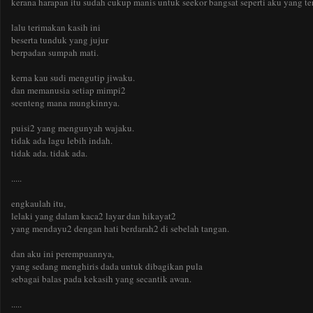
kerana harapan itu sudah cukup manis untuk seekor bangsat seperti aku yang ter
lalu terimakan kasih ini
beserta tunduk yang jujur
berpadan sumpah mati.
kerna kau sudi mengutip jiwaku.
dan memanusia setiap mimpi2
seenteng mana mungkinnya.
puisi2 yang mengunyah wajaku.
tidak ada lagu lebih indah.
tidak ada. tidak ada.
.....
engkaulah itu,
lelaki yang dalam kaca2 layar dan hikayat2
yang mendayu2 dengan hati berdarah2 di sebelah tangan.
dan aku ini perempuannya,
yang sedang menghiris dada untuk dibagikan pula
sebagai balas pada kekasih yang secantik awan.
.....