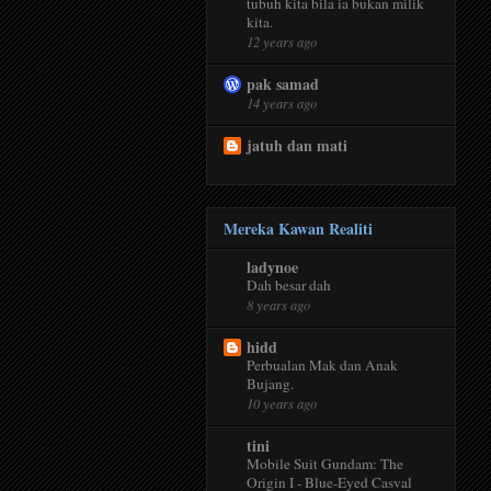
tubuh kita bila ia bukan milik
kita.
12 years ago
pak samad
14 years ago
jatuh dan mati
Mereka Kawan Realiti
ladynoe
Dah besar dah
8 years ago
hidd
Perbualan Mak dan Anak
Bujang.
10 years ago
tini
Mobile Suit Gundam: The
Origin I - Blue-Eyed Casval