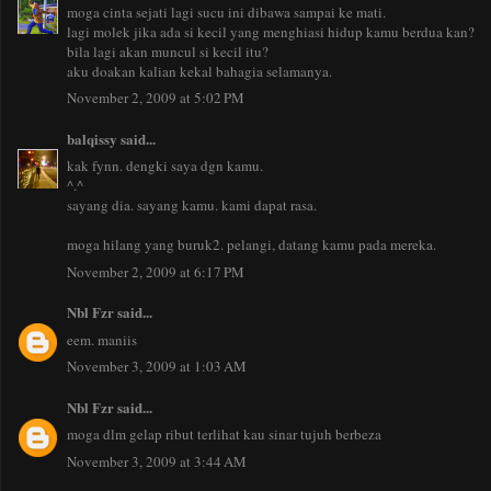
moga cinta sejati lagi sucu ini dibawa sampai ke mati.
lagi molek jika ada si kecil yang menghiasi hidup kamu berdua kan?
bila lagi akan muncul si kecil itu?
aku doakan kalian kekal bahagia selamanya.
November 2, 2009 at 5:02 PM
balqissy
said...
kak fynn. dengki saya dgn kamu.
^.^
sayang dia. sayang kamu. kami dapat rasa.
moga hilang yang buruk2. pelangi, datang kamu pada mereka.
November 2, 2009 at 6:17 PM
Nbl Fzr
said...
eem. maniis
November 3, 2009 at 1:03 AM
Nbl Fzr
said...
moga dlm gelap ribut terlihat kau sinar tujuh berbeza
November 3, 2009 at 3:44 AM