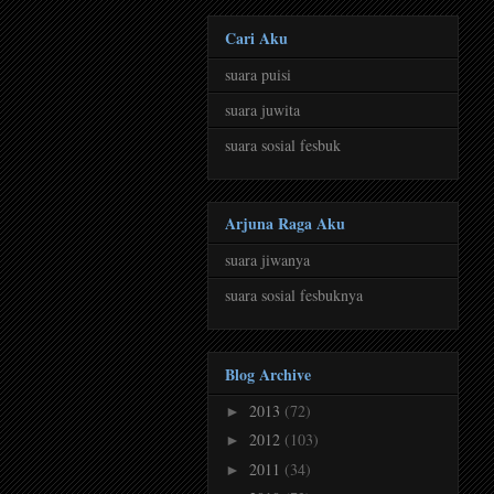
Cari Aku
suara puisi
suara juwita
suara sosial fesbuk
Arjuna Raga Aku
suara jiwanya
suara sosial fesbuknya
Blog Archive
2013
(72)
►
2012
(103)
►
2011
(34)
►