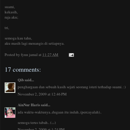
suami,
kekasih,
raja aku;
tri,
semoga kau tahu,
aku masih lagi menangis di setiapnya.
Posted by
fynn jamal
at
11:27 AM
17 comments:
Qib
said...
penghargaan dan sebuah kasih sejati seorang isteri terhadap suami. :)
November 2, 2009 at 12:46 PM
AinNur Haris
said...
ada waktu-waktunya..dugaan itu indah..(percayalah)..
semoga terus tabah.. (-,-)
November 2, 2009 at 1:24 PM