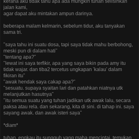
kerana aku tidak tahu apa ada mungkin tuhan selisihkan
jalan kami,
agar dapat aku mintakan ampun darinya.
beberapa malam kelmarin, sebelum tidur, aku tanyakan
sama tri.
"saya tahu ini suatu dosa, tapi saya tidak mahu berbohong,
meski pun di dalam hati"
"tentang apa?"
"lewat ini saya terfikir, apa yang saya bikin pada amy itu
tidak wajar. dan tiba2 tercetus ungkapan 'kalau' dalam
fikiran itu"
"awak hendak saya cakap apa?"
"sesuatu. supaya syaitan lari dan patahkan niatnya utk
melanjutkan hasutnya"
"itu semua suatu yang tuhan jadikan utk awak lalu, secara
paksa atau rela. dan sekarang, kita di sini. di tahap ini. saya
sayang awak. dan awak isteri saya"
*diam*
tuhan, engkau itu sungguh yang maha mencintai. temukan