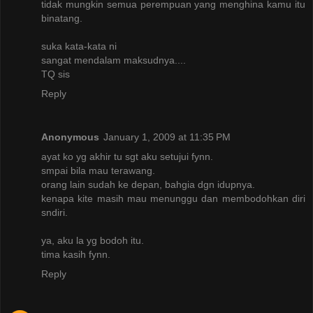
tidak mungkin semua perempuan yang menghina kamu itu
binatang.
suka kata-kata ni
sangat mendalam maksudnya....
TQ sis
Reply
Anonymous
January 1, 2009 at 11:35 PM
ayat ko yg akhir tu sgt aku setujui fynn.
smpai bila mau terawang.
orang lain sudah ke depan, bahgia dgn idupnya.
kenapa kite masih mau menunggu dan membodohkan diri
sndiri.
ya, aku la yg bodoh itu.
tima kasih fynn.
Reply