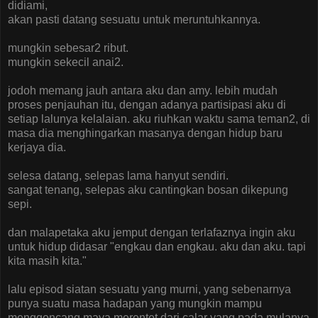
didiami,
akan pasti datang sesuatu untuk meruntuhkannya.
mungkin sebesar2 ribut.
mungkin sekecil anai2.
jodoh memang jauh antara aku dan amy. lebih mudah
proses penjauhan itu, dengan adanya partisipasi aku di
setiap lalunya kelalaian. aku riuhkan waktu sama teman2, di
masa dia menghingarkan masanya dengan hidup baru
kerjaya dia.
selesa datang, selepas lama hanyut sendiri.
sangat tenang, selepas aku cantingkan bosan dikepung
sepi.
dan malapetaka aku jemput dengan terlafaznya ingin aku
untuk hidup didasar "engkau dan engkau. aku dan aku. tapi
kita masih kita."
lalu episod siatan sesuatu yang murni, yang sebenarnya
punya suatu masa hadapan yang mungkin mampu
menggoncang maya merentet dari calar yang pada mulanya