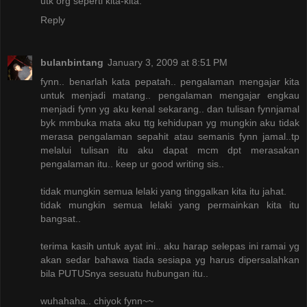
utk org seperti kita-kita.
Reply
bulanbintang
January 3, 2009 at 8:51 PM
fynn.. benarlah kata pepatah.. pengalaman mengajar kita
untuk menjadi matang.. pengalaman mengajar engkau
menjadi fynn yg aku kenal sekarang.. dan tulisan fynnjamal
byk mmbuka mata aku ttg kehidupan yg mungkin aku tidak
merasa pengalaman sepahit atau semanis fynn jamal..tp
melalui tulisan itu aku dapat mcm dpt merasakan
pengalaman itu.. keep ur good writing sis..
tidak mungkin semua lelaki yang tinggalkan kita itu jahat.
tidak mungkin semua lelaki yang permainkan kita itu
bangsat..
terima kasih untuk ayat ini.. aku harap selepas ini ramai yg
akan sedar bahawa tiada sesiapa yg harus dipersalahkan
bila PUTUSnya sesuatu hubungan itu..
wuhahaha.. chiyok fynn~~