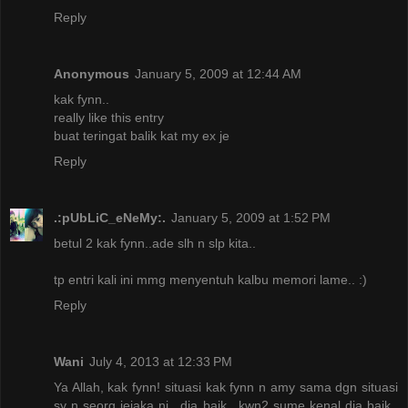
Reply
Anonymous
January 5, 2009 at 12:44 AM
kak fynn..
really like this entry
buat teringat balik kat my ex je
Reply
.:pUbLiC_eNeMy:.
January 5, 2009 at 1:52 PM
betul 2 kak fynn..ade slh n slp kita..
tp entri kali ini mmg menyentuh kalbu memori lame.. :)
Reply
Wani
July 4, 2013 at 12:33 PM
Ya Allah, kak fynn! situasi kak fynn n amy sama dgn situasi
sy n seorg jejaka ni.. dia baik.. kwn2 sume kenal dia baik..