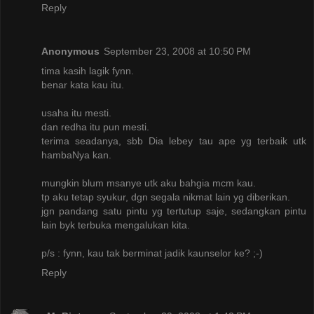
Reply
Anonymous
September 23, 2008 at 10:50 PM
tima kasih lagik fynn.
benar kata kau itu.
usaha itu mesti.
dan redha itu pun mesti.
terima seadanya, sbb Dia lebey tau ape yg terbaik utk
hambaNya kan.
mungkin blum msanye utk aku bahgia mcm kau.
tp aku tetap syukur, dgn segala nikmat lain yg diberikan.
jgn pandang satu pintu yg tertutup saje, sedangkan pintu
lain byk terbuka mengalukan kita.
p/s : fynn, kau tak berminat jadik kaunselor ke? ;-)
Reply