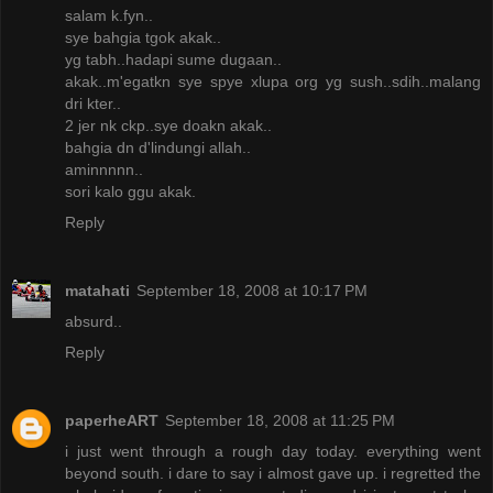
salam k.fyn..
sye bahgia tgok akak..
yg tabh..hadapi sume dugaan..
akak..m'egatkn sye spye xlupa org yg sush..sdih..malang
dri kter..
2 jer nk ckp..sye doakn akak..
bahgia dn d'lindungi allah..
aminnnnn..
sori kalo ggu akak.
Reply
matahati
September 18, 2008 at 10:17 PM
absurd..
Reply
paperheART
September 18, 2008 at 11:25 PM
i just went through a rough day today. everything went
beyond south. i dare to say i almost gave up. i regretted the