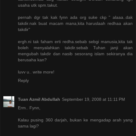
usaha utk spm.takut.
pernah dgr tak kak fynn ada org suke ckp " alaaa..dak
takdir.nak buat macam mana,kita haruslaah redhaa akan
takdir"
ergh.ni tak faham erti redha.sebab sebgi manusia,kita tak
boleh menyalahkan takdir.sebab Tuhan janji akan
mengubah takdir dan nasib sesorang islam sekiranya dia
berusaha kan?
luvv u.. write more!
Reply
Tuan Azmil Abdullah
September 19, 2008 at 11:11 PM
Erm.. Fynn,
Kalau pusing 360 darjah, bukan ke mengadap arah yang
sama lagi?