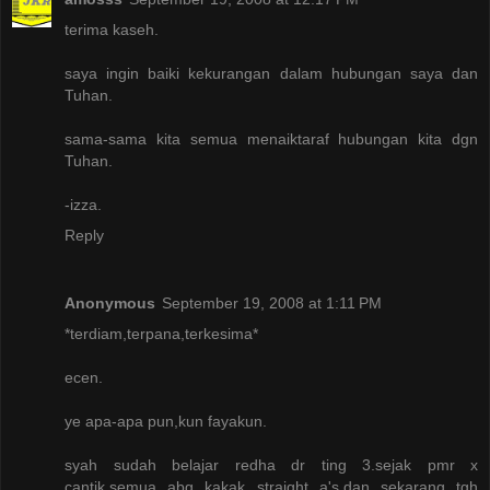
terima kaseh.
saya ingin baiki kekurangan dalam hubungan saya dan
Tuhan.
sama-sama kita semua menaiktaraf hubungan kita dgn
Tuhan.
-izza.
Reply
Anonymous
September 19, 2008 at 1:11 PM
*terdiam,terpana,terkesima*
ecen.
ye apa-apa pun,kun fayakun.
syah sudah belajar redha dr ting 3.sejak pmr x
cantik.semua abg kakak straight a's.dan sekarang tgh