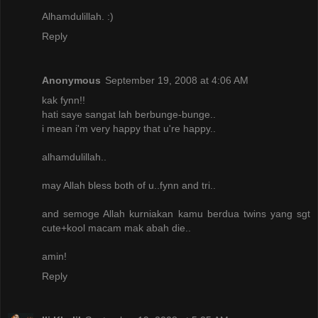
Alhamdulillah. :)
Reply
Anonymous
September 19, 2008 at 4:06 AM
kak fynn!!
hati saye sangat lah berbunge-bunge..
i mean i'm very happy that u're happy..
alhamdulillah..
may Allah bless both of u..fynn and tri..
and semoge Allah kurniakan kamu berdua twins yang sgt
cute+kool macam mak abah die..
amin!
Reply