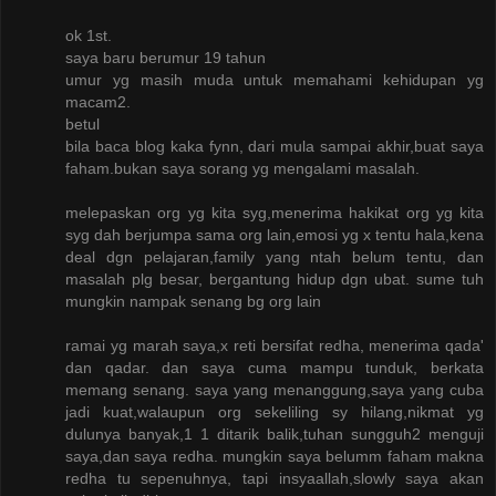
ok 1st.
saya baru berumur 19 tahun
umur yg masih muda untuk memahami kehidupan yg
macam2.
betul
bila baca blog kaka fynn, dari mula sampai akhir,buat saya
faham.bukan saya sorang yg mengalami masalah.
melepaskan org yg kita syg,menerima hakikat org yg kita
syg dah berjumpa sama org lain,emosi yg x tentu hala,kena
deal dgn pelajaran,family yang ntah belum tentu, dan
masalah plg besar, bergantung hidup dgn ubat. sume tuh
mungkin nampak senang bg org lain
ramai yg marah saya,x reti bersifat redha, menerima qada'
dan qadar. dan saya cuma mampu tunduk, berkata
memang senang. saya yang menanggung,saya yang cuba
jadi kuat,walaupun org sekeliling sy hilang,nikmat yg
dulunya banyak,1 1 ditarik balik,tuhan sungguh2 menguji
saya,dan saya redha. mungkin saya belumm faham makna
redha tu sepenuhnya, tapi insyaallah,slowly saya akan