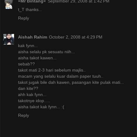
»Mr Bintang«
September 29, 2008 at 1:42 PM
t_T thanks...
Reply
Aishah Rahim
October 2, 2008 at 4:29 PM
kak fynn...
aisha selalu pk sesuatu niih...
aisha takot kawen...
sebab??
takot mati 2-3 hari sebelum majlis..
macam yang selalu kuar dalam paper tuuh..
takot jugak bile dah kawen, pasangan kite pulak mati...
dan kite??
ahh kak fynn...
takotnye idop.....
aisha takot kak fynn... :(
Reply