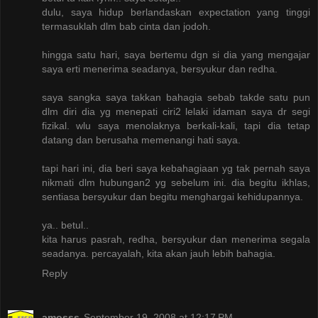
dulu, saya hidup berlandaskan expectation yang tinggi
termasuklah dlm bab cinta dan jodoh.
hingga satu hari, saya bertemu dgn si dia yang mengajar
saya erti menerima seadanya, bersyukur dan redha.
saya sangka saya takkan bahagia sebab takde satu pun
dlm diri dia yg menepati ciri2 lelaki idaman saya dr segi
fizikal. wlu saya menolaknya berkali-kali, tapi dia tetap
datang dan berusaha memenangi hati saya.
tapi hari ini, dia beri saya kebahagiaan yg tak pernah saya
nikmati dlm hubungan2 yg sebelum ini. dia begitu ikhlas,
sentiasa bersyukur dan begitu menghargai kehidupannya.
ya.. betul..
kita harus pasrah, redha, bersyukur dan menerima segala
seadanya. percayalah, kita akan jauh lebih bahagia.
Reply
amosss
September 19, 2008 at 12:17 PM