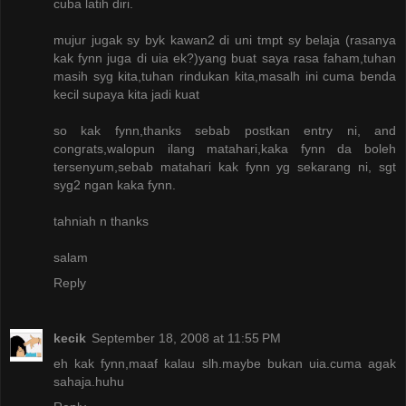
cuba latih diri.
mujur jugak sy byk kawan2 di uni tmpt sy belaja (rasanya
kak fynn juga di uia ek?)yang buat saya rasa faham,tuhan
masih syg kita,tuhan rindukan kita,masalh ini cuma benda
kecil supaya kita jadi kuat
so kak fynn,thanks sebab postkan entry ni, and
congrats,walopun ilang matahari,kaka fynn da boleh
tersenyum,sebab matahari kak fynn yg sekarang ni, sgt
syg2 ngan kaka fynn.
tahniah n thanks
salam
Reply
kecik
September 18, 2008 at 11:55 PM
eh kak fynn,maaf kalau slh.maybe bukan uia.cuma agak
sahaja.huhu