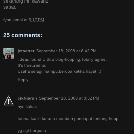
sekarang ini, kawan2,
sabar.
fynn jamal
at
5:17 PM
25 comments:
jetsetter
September 18, 2008 at 8:42 PM
i dear..found U thru blog-hopping.Totally agree.
It's true..redha..
Usaha selagi mampu,berdoa ketika hayat..:)
Reply
cikNiarun
September 18, 2008 at 8:52 PM
hye kakak..
terima kasih kerana memberi pendapat tentang hdup..
yg sgt berguna..