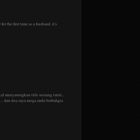
or the first time as a husband. it's
l menyarungkan title seorang isteri...
... dan doa saya moga anda berbahgia