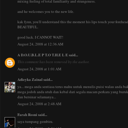
mixing feeling of total familiarity and strangeness.
and he welcomes you to the new life.
kak fynn, you'll understand this the moment his lips touch your forehead f
BEAUTIFUL.
good luck. I CANNOT WAIT!
August 24, 2008 at 12:36 AM
A D.O.U.B.L.E P T.O T.H.E L E
said...
This comment has been removed by the author.
August 24, 2008 at 1:01 AM
Adieyka Zainal
said...
ya... moga anda sentiasa terus mahu untuk menulis puisi walau anda baka
moga jodoh anda utuh dan kebal dari segala macam perkara yang buruk
dan bersinar selamanya...
August 24, 2008 at 2:48 AM
Farah Rosni
said...
saya tumpang gembira.