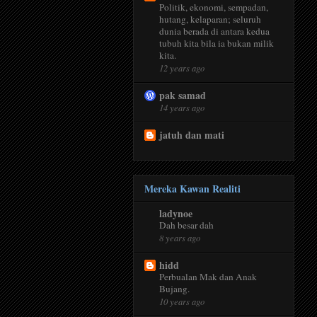
Politik, ekonomi, sempadan,
hutang, kelaparan; seluruh
dunia berada di antara kedua
tubuh kita bila ia bukan milik
kita.
12 years ago
pak samad
14 years ago
jatuh dan mati
Mereka Kawan Realiti
ladynoe
Dah besar dah
8 years ago
hidd
Perbualan Mak dan Anak
Bujang.
10 years ago