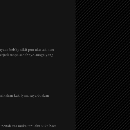
layaan beb!tp sikit pun aku tak mau
 terjadi tanpe sebabnye..moga yang
ernikahan kak fynn. saya doakan
k penah sua muka tapi aku suka baca