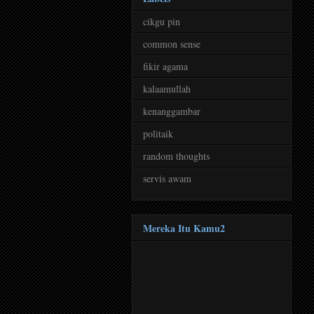
cikgu pin
common sense
fikir agama
kalaamullah
kenanggambar
politaik
random thoughts
servis awam
Mereka Itu Kamu2