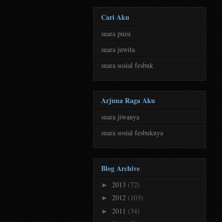
Cari Aku
suara puisi
suara juwita
suara sosial fesbuk
Arjuna Raga Aku
suara jiwanya
suara sosial fesbuknya
Blog Archive
2013
(72)
►
2012
(103)
►
2011
(34)
►