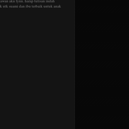
awan aku fynn. harap tulisan indah
ik utk suami dan ibu terbaik untuk anak