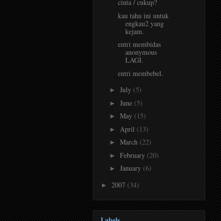
cinta / cukup?
kau tahu ini untuk
engkau2 yang
kejam.
entri membidas
anonymous
LAGI.
entri membebel.
July
(5)
►
June
(5)
►
May
(15)
►
April
(13)
►
March
(22)
►
February
(20)
►
January
(6)
►
2007
(34)
►
Labels