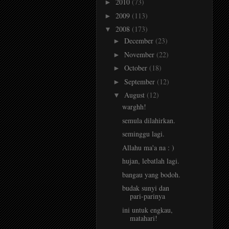
2010
(73)
►
2009
(113)
►
2008
(173)
▼
December
(23)
►
November
(22)
►
October
(18)
►
September
(12)
►
August
(12)
▼
warghh!
semula dilahirkan.
seminggu lagi.
Allahu ma'a na : )
hujan, lebatlah lagi.
bangau yang bodoh.
budak sunyi dan
pari-parinya
ini untuk engkau,
matahari!