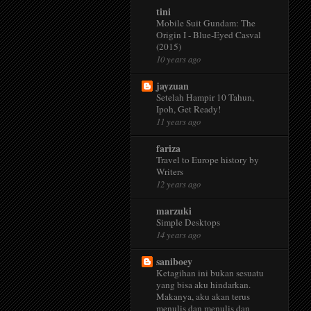
tini
Mobile Suit Gundam: The
Origin I - Blue-Eyed Casval
(2015)
10 years ago
jayzuan
Setelah Hampir 10 Tahun,
Ipoh, Get Ready!
11 years ago
fariza
Travel to Europe history by
Writers
12 years ago
marzuki
Simple Desktops
14 years ago
saniboey
Ketagihan ini bukan sesuatu
yang bisa aku hindarkan.
Makanya, aku akan terus
menulis dan menulis dan