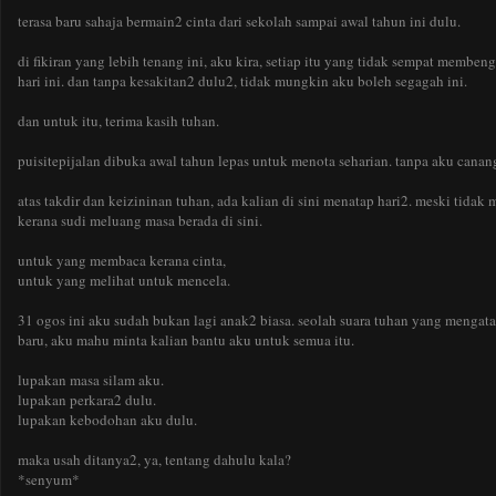
terasa baru sahaja bermain2 cinta dari sekolah sampai awal tahun ini dulu.
di fikiran yang lebih tenang ini, aku kira, setiap itu yang tidak sempat membe
hari ini. dan tanpa kesakitan2 dulu2, tidak mungkin aku boleh segagah ini.
dan untuk itu, terima kasih tuhan.
puisitepijalan dibuka awal tahun lepas untuk menota seharian. tanpa aku cana
atas takdir dan keizininan tuhan, ada kalian di sini menatap hari2. meski tidak
kerana sudi meluang masa berada di sini.
untuk yang membaca kerana cinta,
untuk yang melihat untuk mencela.
31 ogos ini aku sudah bukan lagi anak2 biasa. seolah suara tuhan yang meng
baru, aku mahu minta kalian bantu aku untuk semua itu.
lupakan masa silam aku.
lupakan perkara2 dulu.
lupakan kebodohan aku dulu.
maka usah ditanya2, ya, tentang dahulu kala?
*senyum*