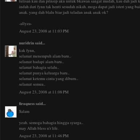
tulisan kau dan prinsip aku untuk bkawan sangat mudah, kau dah jadi k
indah dari fynn tak henti sesudah nikah. moga dapat jadi isteri yang ba
anak. yang dah blalu biar jadi teladan anak anak ok?
-allyza-
August 23, 2008 at 11:03 PM
nuridrin
said...
kak fynn,
selamat menempuh alam baru..
selamat hadapi alam baru..
selamat bahagia selalu..
selamat punya keluarga baru..
selamat ketemu cinta yang diburu..
selamat semua..
August 23, 2008 at 11:08 PM
firaqness
said...
Salam
yeah. semoga bahagia hingga syurga..
may Allah bless u'r life.
August 23, 2008 at 11:46 PM