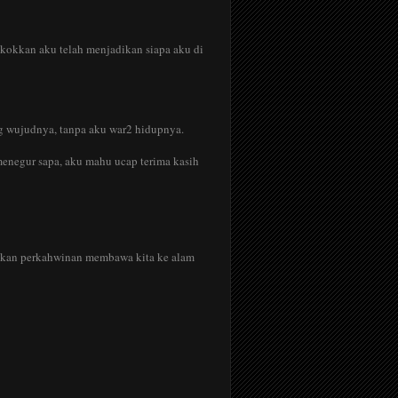
ngkokkan aku telah menjadikan siapa aku di
ng wujudnya, tanpa aku war2 hidupnya.
 menegur sapa, aku mahu ucap terima kasih
atakan perkahwinan membawa kita ke alam