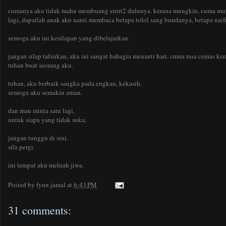
cumanya aku tidak mahu membuang entri2 dulunya. kerana mungkin, cuma mung
lagi, dapatlah anak aku nanti membaca betapa tolol sang bundanya, betapa naif
semoga aku ini kesilapan yang dibelajarkan.
jangan silap tafsirkan, aku ini sangat bahagia menanti hari. cuma rasa cemas k
tuhan buat seorang aku.
tuhan, aku berbaik sangka pada engkau, kekasih.
semoga aku semakin aman.
dan mau minta satu lagi,
untuk siapa yang tidak suka,
jangan tunggu di sini.
sila pergi.
ini tempat aku meluah jiwa.
Posted by
fynn jamal
at
6:43 PM
31 comments: