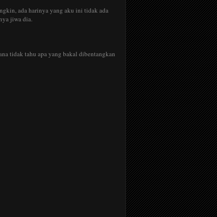
kin, ada harinya yang aku ini tidak ada
nya jiwa dia.
erana tidak tahu apa yang bakal dibentangkan