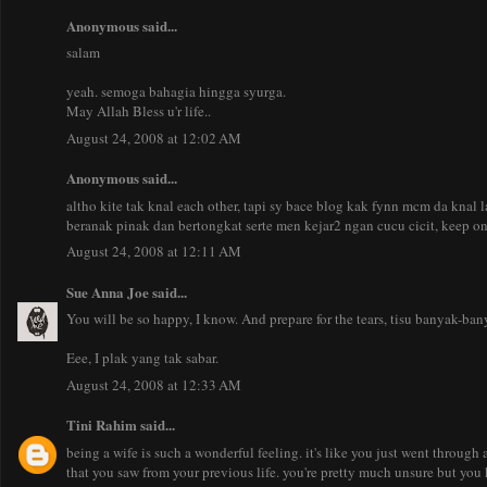
Anonymous said...
salam
yeah. semoga bahagia hingga syurga.
May Allah Bless u'r life..
August 24, 2008 at 12:02 AM
Anonymous said...
altho kite tak knal each other, tapi sy bace blog kak fynn mcm da knal 
beranak pinak dan bertongkat serte men kejar2 ngan cucu cicit, keep on 
August 24, 2008 at 12:11 AM
Sue Anna Joe
said...
You will be so happy, I know. And prepare for the tears, tisu banyak-b
Eee, I plak yang tak sabar.
August 24, 2008 at 12:33 AM
Tini Rahim
said...
being a wife is such a wonderful feeling. it's like you just went through
that you saw from your previous life. you're pretty much unsure but you