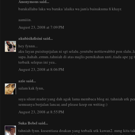
Anonymous said...
barakallahu laka wa baraka 'alaika wa jam'a bainakuma fi khayr.
aamiiin.
August 23, 2008 at 7:09 PM
akubisikdisini
said...
hey fynnn...
aku layan puisitepijalan ni sgt selalu..youtube nottiewabbit pon slalu..
sapa..hahah..ermm..tahniah di atas majlis pernikahan nnti..tiada ape yg
terbaik selepas ini yea..
August 23, 2008 at 8:06 PM
azie
said...
salam kak fynn,
saya silent reader yang dah agak lama membaca blog ni. tahniah utk p
semuanya berjalan lancar, and please keep on writing:)
August 23, 2008 at 8:55 PM
Suka Bebel
said...
tahniah fynn. kusentiasa doakan yang terbaik utk kawan2. mmg kita ta