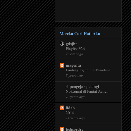
Mereka Curi Hati Aku
gdsjht
Playlist #26
7 years ago
magenta
Finding Joy in the Mundane
8 years ago
si pengejar pelangi
Nokturnal di Pantai Acheh.
10 years ago
lidah
2014
11 years ago
ledisordre