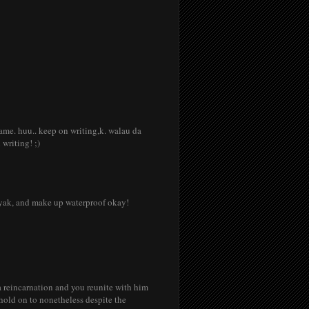
lame. huu.. keep on writing,k. walau da
writing! ;)
anyak, and make up waterproof okay!
 a reincarnation and you reunite with him
 hold on to nonetheless despite the